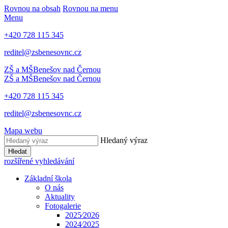
Rovnou na obsah
Rovnou na menu
Menu
+420 728 115 345
reditel@zsbenesovnc.cz
ZŠ a MŠ
Benešov nad Černou
ZŠ a MŠ
Benešov nad Černou
+420 728 115 345
reditel@zsbenesovnc.cz
Mapa webu
Hledaný výraz
Hledat
rozšířené vyhledávání
Základní škola
O nás
Aktuality
Fotogalerie
2025⁄2026
2024⁄2025