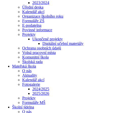
2023⁄2024
Úřední deska
Kalendář akcí
Organizace školního roku
Formuláře ZŠ
E-podatelna
Povinné informace
Projekty
Ukončené projekty
Digitální učební materiály
Ochrana osobních údajů
Volná pracovní místa
Komunitní škola
Školská rada
Mateřská škola
O nás
Aktuality
Kalendář akcí
Fotogalerie
2024⁄2025
2025⁄2026
Projekty
Formuláře MŠ
Školní jídelna
O nás