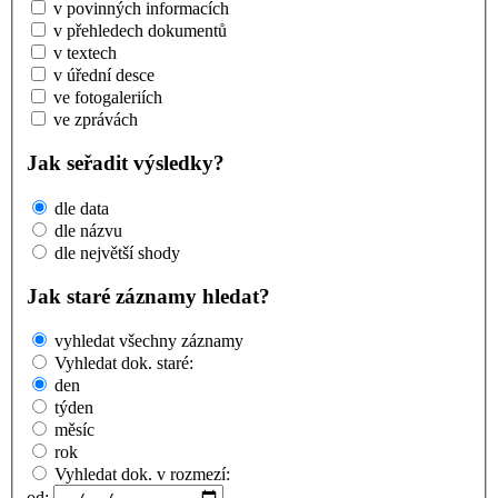
v povinných informacích
v přehledech dokumentů
v textech
v úřední desce
ve fotogaleriích
ve zprávách
Jak seřadit výsledky?
dle data
dle názvu
dle největší shody
Jak staré záznamy hledat?
vyhledat všechny záznamy
Vyhledat dok. staré:
den
týden
měsíc
rok
Vyhledat dok. v rozmezí:
od: