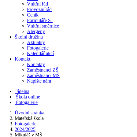
Vnitřní řád
Provozní řád
Ceník
Formuláře ŠJ
Vnitřní směrnice
Alergeny
Školní družina
Aktuality
Fotogalerie
Kalendář akcí
Kontakt
Kontakty
Zaměstnanci ZŠ
Zaměstnanci MŠ
Napište nám
Jídelna
Škola online
Fotogalerie
Úvodní stránka
Mateřská škola
Fotogalerie
2024/2025
Mikuláš v MŠ