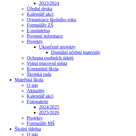
2023⁄2024
Úřední deska
Kalendář akcí
Organizace školního roku
Formuláře ZŠ
E-podatelna
Povinné informace
Projekty
Ukončené projekty
Digitální učební materiály
Ochrana osobních údajů
Volná pracovní místa
Komunitní škola
Školská rada
Mateřská škola
O nás
Aktuality
Kalendář akcí
Fotogalerie
2024⁄2025
2025⁄2026
Projekty
Formuláře MŠ
Školní jídelna
O nás