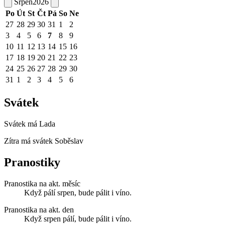
Srpen
2026
Po
Út
St
Čt
Pá
So
Ne
27
28
29
30
31
1
2
3
4
5
6
7
8
9
10
11
12
13
14
15
16
17
18
19
20
21
22
23
24
25
26
27
28
29
30
31
1
2
3
4
5
6
Svátek
Svátek má
Lada
Zítra má svátek
Soběslav
Pranostiky
Pranostika na akt. měsíc
Když pálí srpen, bude pálit i víno.
Pranostika na akt. den
Když srpen pálí, bude pálit i víno.