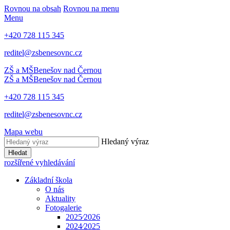
Rovnou na obsah
Rovnou na menu
Menu
+420 728 115 345
reditel@zsbenesovnc.cz
ZŠ a MŠ
Benešov nad Černou
ZŠ a MŠ
Benešov nad Černou
+420 728 115 345
reditel@zsbenesovnc.cz
Mapa webu
Hledaný výraz
Hledat
rozšířené vyhledávání
Základní škola
O nás
Aktuality
Fotogalerie
2025⁄2026
2024⁄2025