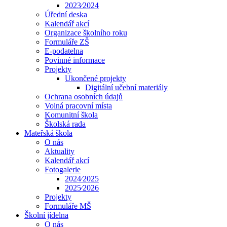
2023⁄2024
Úřední deska
Kalendář akcí
Organizace školního roku
Formuláře ZŠ
E-podatelna
Povinné informace
Projekty
Ukončené projekty
Digitální učební materiály
Ochrana osobních údajů
Volná pracovní místa
Komunitní škola
Školská rada
Mateřská škola
O nás
Aktuality
Kalendář akcí
Fotogalerie
2024⁄2025
2025⁄2026
Projekty
Formuláře MŠ
Školní jídelna
O nás