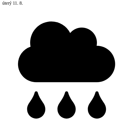
úterý
11. 8.