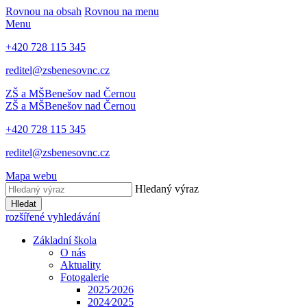
Rovnou na obsah
Rovnou na menu
Menu
+420 728 115 345
reditel@zsbenesovnc.cz
ZŠ a MŠ
Benešov nad Černou
ZŠ a MŠ
Benešov nad Černou
+420 728 115 345
reditel@zsbenesovnc.cz
Mapa webu
Hledaný výraz
Hledat
rozšířené vyhledávání
Základní škola
O nás
Aktuality
Fotogalerie
2025⁄2026
2024⁄2025