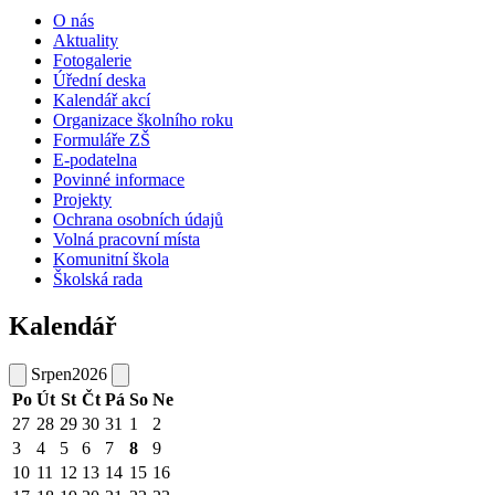
O nás
Aktuality
Fotogalerie
Úřední deska
Kalendář akcí
Organizace školního roku
Formuláře ZŠ
E-podatelna
Povinné informace
Projekty
Ochrana osobních údajů
Volná pracovní místa
Komunitní škola
Školská rada
Kalendář
Srpen
2026
Po
Út
St
Čt
Pá
So
Ne
27
28
29
30
31
1
2
3
4
5
6
7
8
9
10
11
12
13
14
15
16