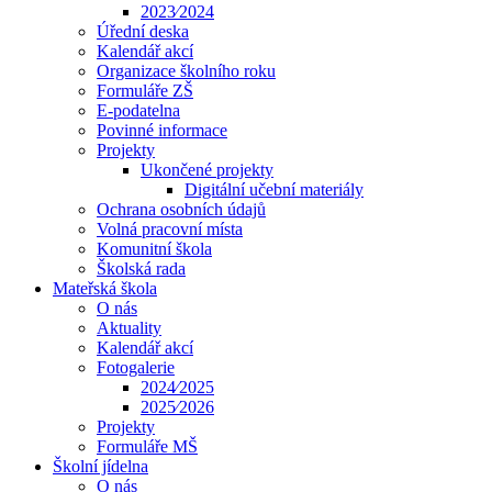
2023⁄2024
Úřední deska
Kalendář akcí
Organizace školního roku
Formuláře ZŠ
E-podatelna
Povinné informace
Projekty
Ukončené projekty
Digitální učební materiály
Ochrana osobních údajů
Volná pracovní místa
Komunitní škola
Školská rada
Mateřská škola
O nás
Aktuality
Kalendář akcí
Fotogalerie
2024⁄2025
2025⁄2026
Projekty
Formuláře MŠ
Školní jídelna
O nás