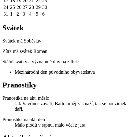
17
18
19
20
21
22
23
24
25
26
27
28
29
30
31
1
2
3
4
5
6
Svátek
Svátek má
Soběslav
Zítra má svátek
Roman
Státní svátky a významné dny na zítřek:
Mezinárodní den původního obyvatelstva
Pranostiky
Pranostika na akt. měsíc
Jak Vavřinec zavaří, Bartoloměj zasmaží, tak se podzimek
daří.
Pranostika na akt. den
Málo plodů v srpnu, málo včel z jara.