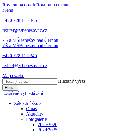
Rovnou na obsah
Rovnou na menu
Menu
+420 728 115 345
reditel@zsbenesovnc.cz
ZŠ a MŠ
Benešov nad Černou
ZŠ a MŠ
Benešov nad Černou
+420 728 115 345
reditel@zsbenesovnc.cz
Mapa webu
Hledaný výraz
Hledat
rozšířené vyhledávání
Základní škola
O nás
Aktuality
Fotogalerie
2025⁄2026
2024⁄2025