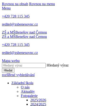
Rovnou na obsah
Rovnou na menu
Menu
+420 728 115 345
reditel@zsbenesovnc.cz
ZŠ a MŠ
Benešov nad Černou
ZŠ a MŠ
Benešov nad Černou
+420 728 115 345
reditel@zsbenesovnc.cz
Mapa webu
Hledaný výraz
Hledat
rozšířené vyhledávání
Základní škola
O nás
Aktuality
Fotogalerie
2025⁄2026
2024⁄2025