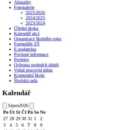
Aktuality
Fotogalerie
2025⁄2026
2024⁄2025
2023⁄2024
Úřední deska
Kalendář akcí
Organizace školního roku
Formuláře ZŠ
E-podatelna
Povinné informace
Projekty
Ochrana osobních údajů
Volná pracovní místa
Komunitní škola
Školská rada
Kalendář
Srpen
2026
Po
Út
St
Čt
Pá
So
Ne
27
28
29
30
31
1
2
3
4
5
6
7
8
9