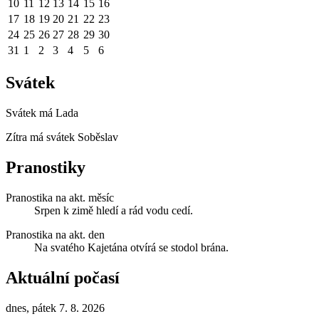
10
11
12
13
14
15
16
17
18
19
20
21
22
23
24
25
26
27
28
29
30
31
1
2
3
4
5
6
Svátek
Svátek má
Lada
Zítra má svátek
Soběslav
Pranostiky
Pranostika na akt. měsíc
Srpen k zimě hledí a rád vodu cedí.
Pranostika na akt. den
Na svatého Kajetána otvírá se stodol brána.
Aktuální počasí
dnes, pátek 7. 8. 2026