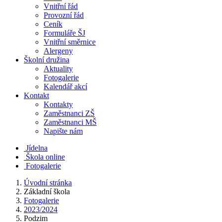
Vnitřní řád
Provozní řád
Ceník
Formuláře ŠJ
Vnitřní směrnice
Alergeny
Školní družina
Aktuality
Fotogalerie
Kalendář akcí
Kontakt
Kontakty
Zaměstnanci ZŠ
Zaměstnanci MŠ
Napište nám
Jídelna
Škola online
Fotogalerie
Úvodní stránka
Základní škola
Fotogalerie
2023/2024
Podzim