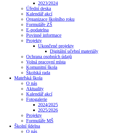
2023⁄2024
Úřední deska
Kalendář akcí
Organizace školního roku
Formuláře ZŠ
E-podatelna
Povinné informace
Projekty
Ukončené projekty
Digitální učební materiály
Ochrana osobních údajů
Volná pracovní místa
Komunitní škola
Školská rada
Mateřská škola
O nás
Aktuality
Kalendář akcí
Fotogalerie
2024⁄2025
2025⁄2026
Projekty
Formuláře MŠ
Školní jídelna
O nás