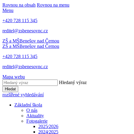
Rovnou na obsah
Rovnou na menu
Menu
+420 728 115 345
reditel@zsbenesovnc.cz
ZŠ a MŠ
Benešov nad Černou
ZŠ a MŠ
Benešov nad Černou
+420 728 115 345
reditel@zsbenesovnc.cz
Mapa webu
Hledaný výraz
Hledat
rozšířené vyhledávání
Základní škola
O nás
Aktuality
Fotogalerie
2025⁄2026
2024⁄2025