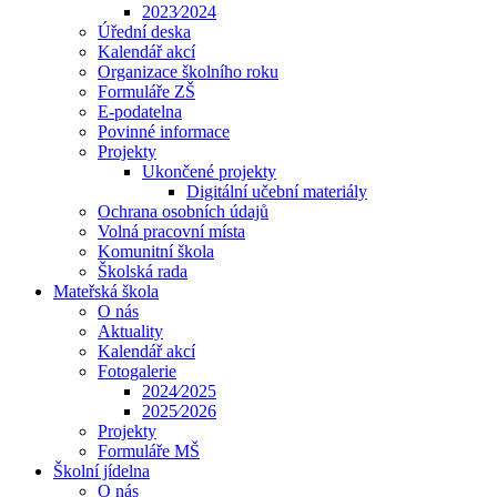
2023⁄2024
Úřední deska
Kalendář akcí
Organizace školního roku
Formuláře ZŠ
E-podatelna
Povinné informace
Projekty
Ukončené projekty
Digitální učební materiály
Ochrana osobních údajů
Volná pracovní místa
Komunitní škola
Školská rada
Mateřská škola
O nás
Aktuality
Kalendář akcí
Fotogalerie
2024⁄2025
2025⁄2026
Projekty
Formuláře MŠ
Školní jídelna
O nás