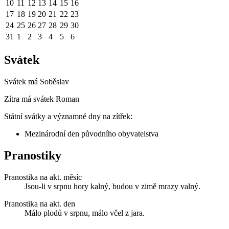
10
11
12
13
14
15
16
17
18
19
20
21
22
23
24
25
26
27
28
29
30
31
1
2
3
4
5
6
Svátek
Svátek má
Soběslav
Zítra má svátek
Roman
Státní svátky a významné dny na zítřek:
Mezinárodní den původního obyvatelstva
Pranostiky
Pranostika na akt. měsíc
Jsou-li v srpnu hory kalný, budou v zimě mrazy valný.
Pranostika na akt. den
Málo plodů v srpnu, málo včel z jara.