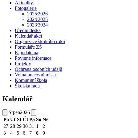
Aktuality
Fotogalerie
2025⁄2026
2024⁄2025
2023⁄2024
Úřední deska
Kalendář akcí
Organizace školního roku
Formuláře ZŠ
E-podatelna
Povinné informace
Projekty
Ochrana osobních údajů
Volná pracovní místa
Komunitní škola
Školská rada
Kalendář
Srpen
2026
Po
Út
St
Čt
Pá
So
Ne
27
28
29
30
31
1
2
3
4
5
6
7
8
9