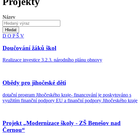
Projekty
Název
Hledat
D
O
P
Š
V
Doučování žáků škol
Realizace investice 3.2.3. národního plánu obnovy
Obědy pro jihočeské děti
dotační program Jihočeského kraje- financování je poskytováno s
využitím finanční podpory EU a finanční podpory Jihočeského kraje
Projekt „Modernizace školy - ZŠ Benešov nad
Černou“