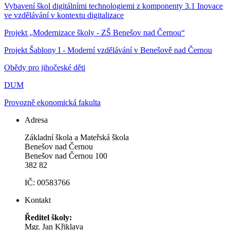
Vybavení škol digitálními technologiemi z komponenty 3.1 Inovace
ve vzdělávání v kontextu digitalizace
Projekt „Modernizace školy - ZŠ Benešov nad Černou“
Projekt Šablony I - Moderní vzdělávání v Benešově nad Černou
Obědy pro jihočeské děti
DUM
Provozně ekonomická fakulta
Adresa
Základní škola a Mateřská škola
Benešov nad Černou
Benešov nad Černou 100
382 82
IČ: 00583766
Kontakt
Ředitel školy:
Mgr. Jan Křiklava