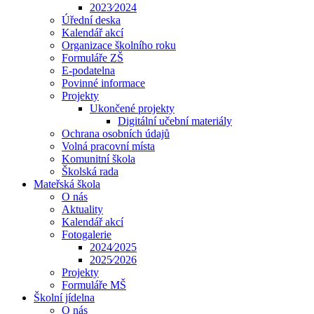
2023⁄2024
Úřední deska
Kalendář akcí
Organizace školního roku
Formuláře ZŠ
E-podatelna
Povinné informace
Projekty
Ukončené projekty
Digitální učební materiály
Ochrana osobních údajů
Volná pracovní místa
Komunitní škola
Školská rada
Mateřská škola
O nás
Aktuality
Kalendář akcí
Fotogalerie
2024⁄2025
2025⁄2026
Projekty
Formuláře MŠ
Školní jídelna
O nás