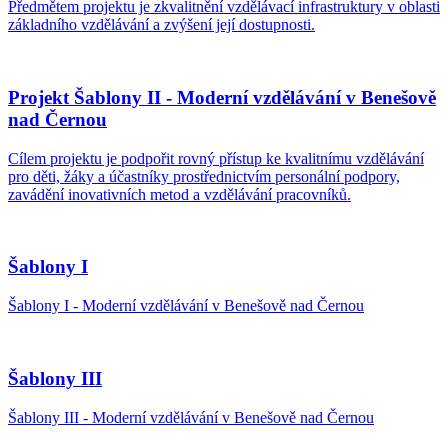
Předmětem projektu je zkvalitnění vzdělávací infrastruktury v oblasti
základního vzdělávání a zvýšení její dostupnosti.
Projekt Šablony II - Moderní vzdělávání v Benešově
nad Černou
Cílem projektu je podpořit rovný přístup ke kvalitnímu vzdělávání
pro děti, žáky a účastníky prostřednictvím personální podpory,
zavádění inovativních metod a vzdělávání pracovníků.
Šablony I
Šablony I - Moderní vzdělávání v Benešově nad Černou
Šablony III
Šablony III - Moderní vzdělávání v Benešově nad Černou