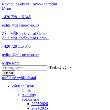
Rovnou na obsah
Rovnou na menu
Menu
+420 728 115 345
reditel@zsbenesovnc.cz
ZŠ a MŠ
Benešov nad Černou
ZŠ a MŠ
Benešov nad Černou
+420 728 115 345
reditel@zsbenesovnc.cz
Mapa webu
Hledaný výraz
Hledat
rozšířené vyhledávání
Základní škola
O nás
Aktuality
Fotogalerie
2025⁄2026
2024⁄2025