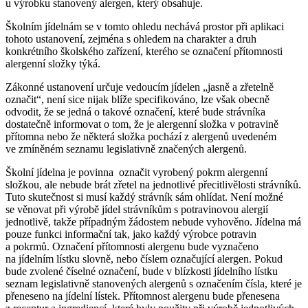
u výrobku stanovený alergen, který obsahuje.
Školním jídelnám se v tomto ohledu nechává prostor při aplikaci
tohoto ustanovení, zejména s ohledem na charakter a druh
konkrétního školského zařízení, kterého se označení přítomnosti
alergenní složky týká.
Zákonné ustanovení určuje vedoucím jídelen „jasně a zřetelně
označit“, není sice nijak blíže specifikováno, lze však obecně
odvodit, že se jedná o takové označení, které bude strávníka
dostatečně informovat o tom, že je alergenní složka v potravině
přítomna nebo že některá složka pochází z alergenů uvedeném
ve zmíněném seznamu legislativně značených alergenů.
Školní jídelna je povinna označit vyrobený pokrm alergenní
složkou, ale nebude brát zřetel na jednotlivé přecitlivělosti strávníků.
Tuto skutečnost si musí každý strávník sám ohlídat. Není možné
se věnovat při výrobě jídel strávníkům s potravinovou alergií
jednotlivě, takže případným žádostem nebude vyhověno. Jídelna má
pouze funkci informační tak, jako každý výrobce potravin
a pokrmů. Označení přítomnosti alergenu bude vyznačeno
na jídelním lístku slovně, nebo číslem označující alergen. Pokud
bude zvolené číselné označení, bude v blízkosti jídelního lístku
seznam legislativně stanovených alergenů s označením čísla, které je
přeneseno na jídelní lístek. Přítomnost alergenu bude přenesena