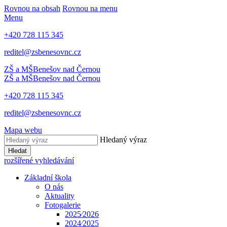
Rovnou na obsah
Rovnou na menu
Menu
+420 728 115 345
reditel@zsbenesovnc.cz
ZŠ a MŠ
Benešov nad Černou
ZŠ a MŠ
Benešov nad Černou
+420 728 115 345
reditel@zsbenesovnc.cz
Mapa webu
Hledaný výraz
Hledat
rozšířené vyhledávání
Základní škola
O nás
Aktuality
Fotogalerie
2025⁄2026
2024⁄2025