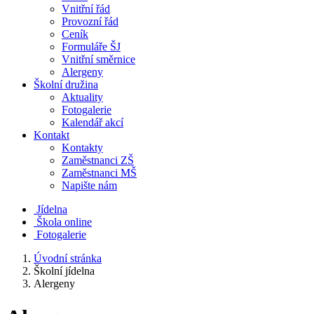
Vnitřní řád
Provozní řád
Ceník
Formuláře ŠJ
Vnitřní směrnice
Alergeny
Školní družina
Aktuality
Fotogalerie
Kalendář akcí
Kontakt
Kontakty
Zaměstnanci ZŠ
Zaměstnanci MŠ
Napište nám
Jídelna
Škola online
Fotogalerie
Úvodní stránka
Školní jídelna
Alergeny