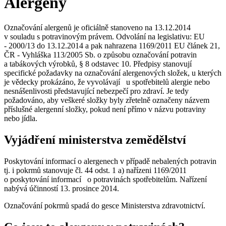
Alergeny
Označování alergenů je oficiálně stanoveno na 13.12.2014
v souladu s potravinovým právem. Odvolání na legislativu: EU
- 2000/13 do 13.12.2014 a pak nahrazena 1169/2011 EU článek 21,
ČR - Vyhláška 113/2005 Sb. o způsobu označování potravin
a tabákových výrobků, § 8 odstavec 10. Předpisy stanovují
specifické požadavky na označování alergenových složek, u kterých
je vědecky prokázáno, že vyvolávají u spotřebitelů alergie nebo
nesnášenlivosti představující nebezpečí pro zdraví. Je tedy
požadováno, aby veškeré složky byly zřetelně označeny názvem
příslušné alergenní složky, pokud není přímo v názvu potraviny
nebo jídla.
Vyjádření ministerstva zemědělství
Poskytování informací o alergenech v případě nebalených potravin
tj. i pokrmů stanovuje čl. 44 odst. 1 a) nařízeni 1169/2011
o poskytování informací o potravinách spotřebitelům. Nařízení
nabývá účinností 13. prosince 2014.
Označování pokrmů spadá do gesce Ministerstva zdravotnictví.