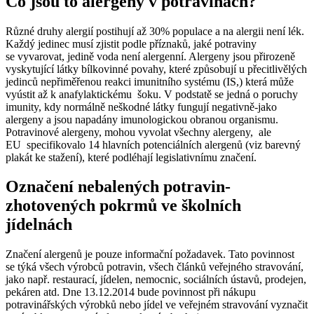
Co jsou to alergeny v potravinách?
Různé druhy alergií postihují až 30% populace a na alergii není lék.
Každý jedinec musí zjistit podle příznaků, jaké potraviny
se vyvarovat, jedině voda není alergenní. Alergeny jsou přirozeně
vyskytující látky bílkovinné povahy, které způsobují u přecitlivělých
jedinců nepřiměřenou reakci imunitního systému (IS,) která může
vyústit až k anafylaktickému šoku. V podstatě se jedná o poruchy
imunity, kdy normálně neškodné látky fungují negativně-jako
alergeny a jsou napadány imunologickou obranou organismu.
Potravinové alergeny, mohou vyvolat všechny alergeny, ale
EU specifikovalo 14 hlavních potenciálních alergenů (viz barevný
plakát ke stažení), které podléhají legislativnímu značení.
Označení nebalených potravin-
zhotovených pokrmů ve školních
jídelnách
Značení alergenů je pouze informační požadavek. Tato povinnost
se týká všech výrobců potravin, všech článků veřejného stravování,
jako např. restaurací, jídelen, nemocnic, sociálních ústavů, prodejen,
pekáren atd. Dne 13.12.2014 bude povinnost při nákupu
potravinářských výrobků nebo jídel ve veřejném stravování vyznačit