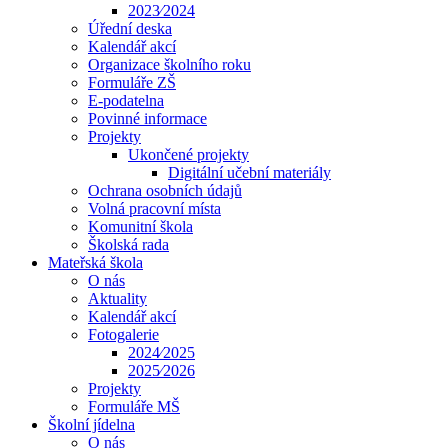
2023⁄2024
Úřední deska
Kalendář akcí
Organizace školního roku
Formuláře ZŠ
E-podatelna
Povinné informace
Projekty
Ukončené projekty
Digitální učební materiály
Ochrana osobních údajů
Volná pracovní místa
Komunitní škola
Školská rada
Mateřská škola
O nás
Aktuality
Kalendář akcí
Fotogalerie
2024⁄2025
2025⁄2026
Projekty
Formuláře MŠ
Školní jídelna
O nás