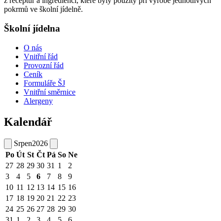
z receptur a ingrediencí, které byly použity při výrobě jednotlivých
pokrmů ve školní jídelně.
Školní jídelna
O nás
Vnitřní řád
Provozní řád
Ceník
Formuláře ŠJ
Vnitřní směrnice
Alergeny
Kalendář
Srpen
2026
Po
Út
St
Čt
Pá
So
Ne
27
28
29
30
31
1
2
3
4
5
6
7
8
9
10
11
12
13
14
15
16
17
18
19
20
21
22
23
24
25
26
27
28
29
30
31
1
2
3
4
5
6