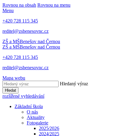
Rovnou na obsah
Rovnou na menu
Menu
+420 728 115 345
reditel@zsbenesovnc.cz
ZŠ a MŠ
Benešov nad Černou
ZŠ a MŠ
Benešov nad Černou
+420 728 115 345
reditel@zsbenesovnc.cz
Mapa webu
Hledaný výraz
Hledat
rozšířené vyhledávání
Základní škola
O nás
Aktuality
Fotogalerie
2025⁄2026
2024⁄2025