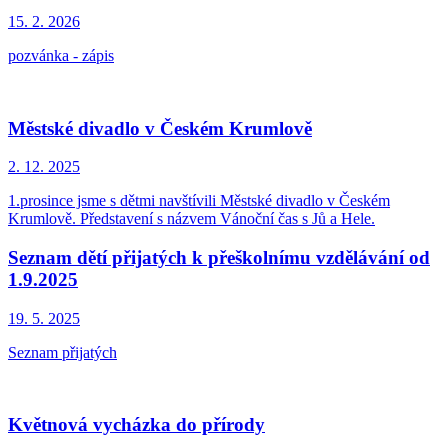
15. 2.
2026
pozvánka - zápis
Městské divadlo v Českém Krumlově
2. 12.
2025
1.prosince jsme s dětmi navštívili Městské divadlo v Českém
Krumlově. Představení s názvem Vánoční čas s Jů a Hele.
Seznam dětí přijatých k přeškolnímu vzdělávání od
1.9.2025
19. 5.
2025
Seznam přijatých
Květnová vycházka do přírody