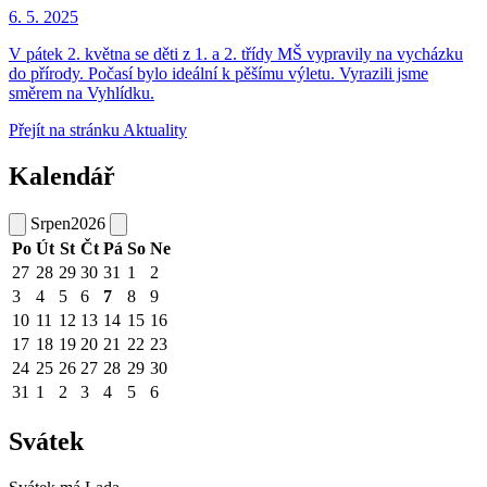
6. 5.
2025
V pátek 2. května se děti z 1. a 2. třídy MŠ vypravily na vycházku
do přírody. Počasí bylo ideální k pěšímu výletu. Vyrazili jsme
směrem na Vyhlídku.
Přejít na stránku Aktuality
Kalendář
Srpen
2026
Po
Út
St
Čt
Pá
So
Ne
27
28
29
30
31
1
2
3
4
5
6
7
8
9
10
11
12
13
14
15
16
17
18
19
20
21
22
23
24
25
26
27
28
29
30
31
1
2
3
4
5
6
Svátek