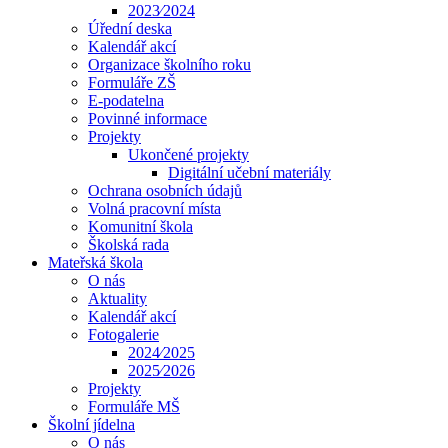
2023⁄2024
Úřední deska
Kalendář akcí
Organizace školního roku
Formuláře ZŠ
E-podatelna
Povinné informace
Projekty
Ukončené projekty
Digitální učební materiály
Ochrana osobních údajů
Volná pracovní místa
Komunitní škola
Školská rada
Mateřská škola
O nás
Aktuality
Kalendář akcí
Fotogalerie
2024⁄2025
2025⁄2026
Projekty
Formuláře MŠ
Školní jídelna
O nás