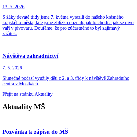
13. 5.
2026
S žáky deváté třídy jsme 7. května vyrazili do našeho krásného
krajského města, kde jsme zblízka poznali, jak to chodí a jak se pivo
vaří v pivovaru. Doufáme, že pro zúčastněné to byl zajímavý
zážitek.
Návštěva zahradnictví
7. 5.
2026
Slunečné počasí využily děti z 2. a 3. třídy k návštěvě Zahradního
centra v Mostkách.
Přejít na stránku Aktuality
Aktuality MŠ
Pozvánka k zápisu do MŠ