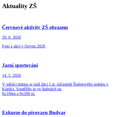
Aktuality ZŠ
Červnové aktivity ZŠ obrazem
29. 6.
2026
Foto z akcí v červnu 2026
Jarní sportování
14. 5.
2026
V měsíci dubnu se naši žáci 1.st. zúčastnili Štafetového poháru v
Kaplici. Soutěžilo se ve štafetách na
8x100m a 8x200 m.
Exkurze do pivovaru Budvar