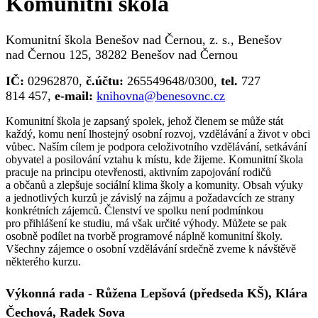
Komunitní škola
Komunitní škola Benešov nad Černou, z. s., Benešov
nad Černou 125, 38282 Benešov nad Černou
IČ:
02962870,
č.
účtu:
265549648/0300,
t
el.
727
814 457,
e
-mail:
knihovna@benesovnc.cz
Komunitní škola je zapsaný spolek, jehož členem se může stát
každý, komu není lhostejný osobní rozvoj, vzdělávání a život v obci
vůbec. Naším cílem je podpora celoživotního vzdělávání, setkávání
obyvatel a posilování vztahu k místu, kde žijeme. Komunitní škola
pracuje na principu otevřenosti, aktivním zapojování rodičů
a občanů a zlepšuje sociální klima školy a komunity. Obsah výuky
a jednotlivých kurzů je závislý na zájmu a požadavcích ze strany
konkrétních zájemců. Členství ve spolku není podmínkou
pro přihlášení ke studiu, má však určité výhody. Můžete se pak
osobně podílet na tvorbě programové náplně komunitní školy.
Všechny zájemce o osobní vzdělávání srdečně zveme k návštěvě
některého kurzu.
Výkonná rada
- Růžena Lepšová (předseda KŠ), Klára
Čechová, Radek Sova