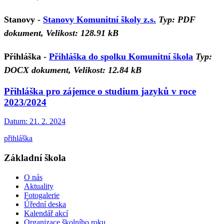
Stanovy
-
Stanovy Komunitní školy z.s.
Typ: PDF
dokument, Velikost: 128.91 kB
Přihláška
-
Přihláška do spolku Komunitní škola
Typ:
DOCX dokument, Velikost: 12.84 kB
Přihláška pro zájemce o studium jazyků v roce
2023/2024
Datum:
21. 2. 2024
přihláška
Základní škola
O nás
Aktuality
Fotogalerie
Úřední deska
Kalendář akcí
Organizace školního roku