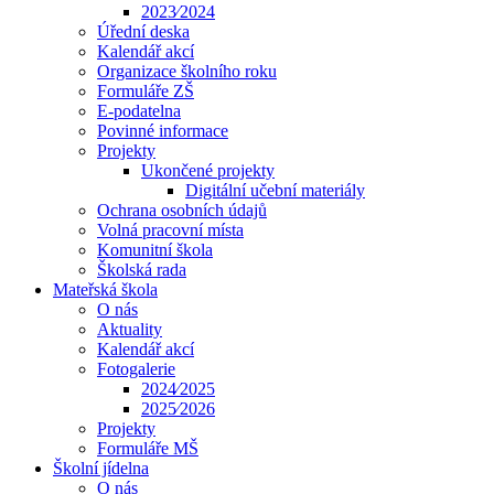
2023⁄2024
Úřední deska
Kalendář akcí
Organizace školního roku
Formuláře ZŠ
E-podatelna
Povinné informace
Projekty
Ukončené projekty
Digitální učební materiály
Ochrana osobních údajů
Volná pracovní místa
Komunitní škola
Školská rada
Mateřská škola
O nás
Aktuality
Kalendář akcí
Fotogalerie
2024⁄2025
2025⁄2026
Projekty
Formuláře MŠ
Školní jídelna
O nás