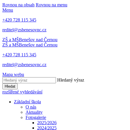
Rovnou na obsah
Rovnou na menu
Menu
+420 728 115 345
reditel@zsbenesovnc.cz
ZŠ a MŠ
Benešov nad Černou
ZŠ a MŠ
Benešov nad Černou
+420 728 115 345
reditel@zsbenesovnc.cz
Mapa webu
Hledaný výraz
Hledat
rozšířené vyhledávání
Základní škola
O nás
Aktuality
Fotogalerie
2025⁄2026
2024⁄2025