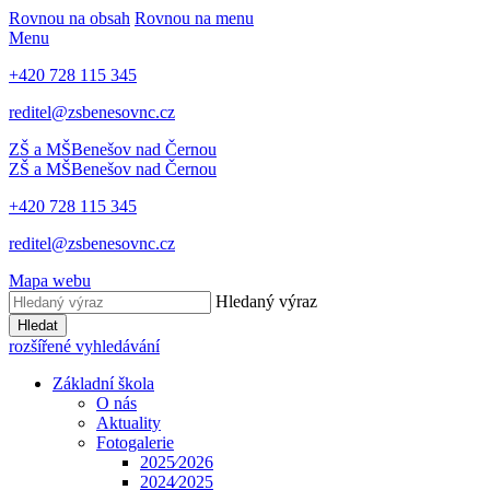
Rovnou na obsah
Rovnou na menu
Menu
+420 728 115 345
reditel@zsbenesovnc.cz
ZŠ a MŠ
Benešov nad Černou
ZŠ a MŠ
Benešov nad Černou
+420 728 115 345
reditel@zsbenesovnc.cz
Mapa webu
Hledaný výraz
Hledat
rozšířené vyhledávání
Základní škola
O nás
Aktuality
Fotogalerie
2025⁄2026
2024⁄2025