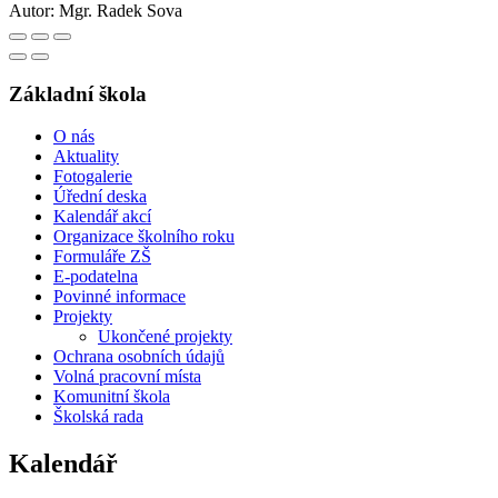
Autor:
Mgr. Radek Sova
Základní škola
O nás
Aktuality
Fotogalerie
Úřední deska
Kalendář akcí
Organizace školního roku
Formuláře ZŠ
E-podatelna
Povinné informace
Projekty
Ukončené projekty
Ochrana osobních údajů
Volná pracovní místa
Komunitní škola
Školská rada
Kalendář