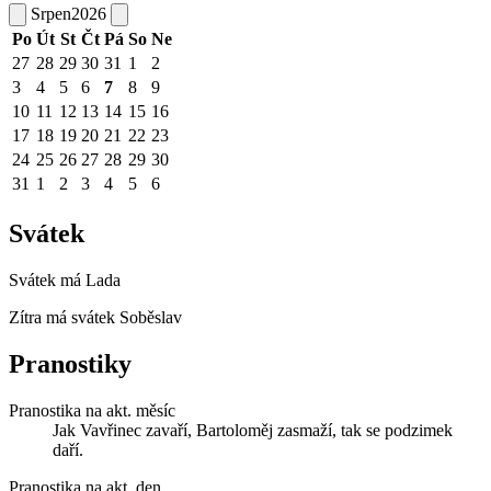
Srpen
2026
Po
Út
St
Čt
Pá
So
Ne
27
28
29
30
31
1
2
3
4
5
6
7
8
9
10
11
12
13
14
15
16
17
18
19
20
21
22
23
24
25
26
27
28
29
30
31
1
2
3
4
5
6
Svátek
Svátek má
Lada
Zítra má svátek
Soběslav
Pranostiky
Pranostika na akt. měsíc
Jak Vavřinec zavaří, Bartoloměj zasmaží, tak se podzimek
daří.
Pranostika na akt. den