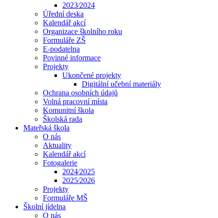
2023⁄2024
Úřední deska
Kalendář akcí
Organizace školního roku
Formuláře ZŠ
E-podatelna
Povinné informace
Projekty
Ukončené projekty
Digitální učební materiály
Ochrana osobních údajů
Volná pracovní místa
Komunitní škola
Školská rada
Mateřská škola
O nás
Aktuality
Kalendář akcí
Fotogalerie
2024⁄2025
2025⁄2026
Projekty
Formuláře MŠ
Školní jídelna
O nás