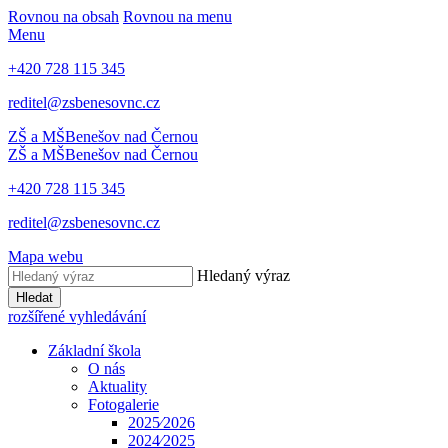
Rovnou na obsah
Rovnou na menu
Menu
+420 728 115 345
reditel@zsbenesovnc.cz
ZŠ a MŠ
Benešov nad Černou
ZŠ a MŠ
Benešov nad Černou
+420 728 115 345
reditel@zsbenesovnc.cz
Mapa webu
Hledaný výraz
Hledat
rozšířené vyhledávání
Základní škola
O nás
Aktuality
Fotogalerie
2025⁄2026
2024⁄2025