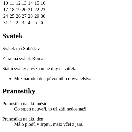
10
11
12
13
14
15
16
17
18
19
20
21
22
23
24
25
26
27
28
29
30
31
1
2
3
4
5
6
Svátek
Svátek má
Soběslav
Zítra má svátek
Roman
Státní svátky a významné dny na zítřek:
Mezinárodní den původního obyvatelstva
Pranostiky
Pranostika na akt. měsíc
Co srpen neuvaří, to už září nedosmaží.
Pranostika na akt. den
Málo plodů v srpnu, málo včel z jara.