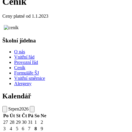
Ceník
Ceny platné od 1.1.2023
Školní jídelna
O nás
Vnitřní řád
Provozní řád
Ceník
Formuláře ŠJ
Vnitřní směrnice
Alergeny
Kalendář
Srpen
2026
Po
Út
St
Čt
Pá
So
Ne
27
28
29
30
31
1
2
3
4
5
6
7
8
9