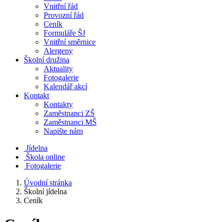
Vnitřní řád
Provozní řád
Ceník
Formuláře ŠJ
Vnitřní směrnice
Alergeny
Školní družina
Aktuality
Fotogalerie
Kalendář akcí
Kontakt
Kontakty
Zaměstnanci ZŠ
Zaměstnanci MŠ
Napište nám
Jídelna
Škola online
Fotogalerie
Úvodní stránka
Školní jídelna
Ceník