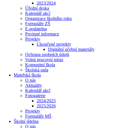
2023⁄2024
Úřední deska
Kalendář akcí
Organizace školního roku
Formuláře ZŠ
E-podatelna
Povinné informace
Projekty
Ukončené projekty
Digitální učební materiály
Ochrana osobních údajů
Volná pracovní místa
Komunitní škola
Školská rada
Mateřská škola
O nás
Aktuality
Kalendář akcí
Fotogalerie
2024⁄2025
2025⁄2026
Projekty
Formuláře MŠ
Školní jídelna
O nás