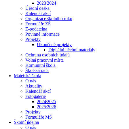
2023⁄2024
Úřední deska
Kalendář akcí
Organizace školního roku
Formuláře ZŠ
E-podatelna
Povinné informace
Projekty
Ukončené projekty
Digitální učební materiály
Ochrana osobních údajů
Volná pracovní místa
Komunitní škola
Školská rada
Mateřská škola
O nás
Aktuality
Kalendář akcí
Fotogalerie
2024⁄2025
2025⁄2026
Projekty
Formuláře MŠ
Školní jídelna
O nás