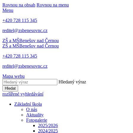
Rovnou na obsah
Rovnou na menu
Menu
+420 728 115 345
reditel@zsbenesovnc.cz
ZŠ a MŠ
Benešov nad Černou
ZŠ a MŠ
Benešov nad Černou
+420 728 115 345
reditel@zsbenesovnc.cz
Mapa webu
Hledaný výraz
Hledat
rozšířené vyhledávání
Základní škola
O nás
Aktuality
Fotogalerie
2025⁄2026
2024⁄2025