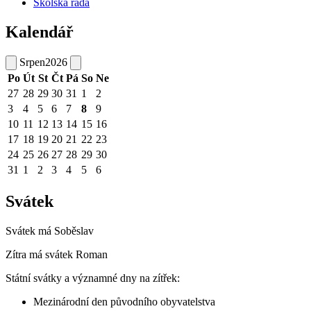
Školská rada
Kalendář
Srpen
2026
Po
Út
St
Čt
Pá
So
Ne
27
28
29
30
31
1
2
3
4
5
6
7
8
9
10
11
12
13
14
15
16
17
18
19
20
21
22
23
24
25
26
27
28
29
30
31
1
2
3
4
5
6
Svátek
Svátek má
Soběslav
Zítra má svátek
Roman
Státní svátky a významné dny na zítřek:
Mezinárodní den původního obyvatelstva