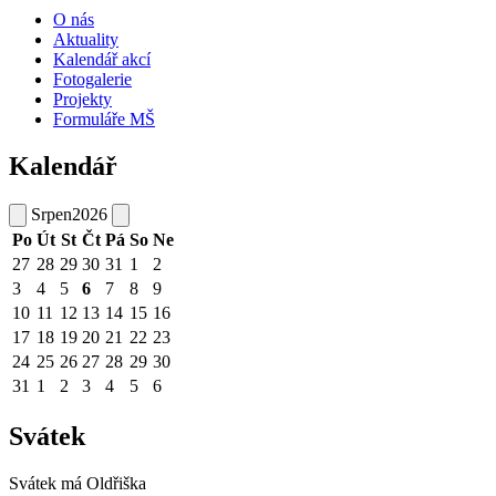
O nás
Aktuality
Kalendář akcí
Fotogalerie
Projekty
Formuláře MŠ
Kalendář
Srpen
2026
Po
Út
St
Čt
Pá
So
Ne
27
28
29
30
31
1
2
3
4
5
6
7
8
9
10
11
12
13
14
15
16
17
18
19
20
21
22
23
24
25
26
27
28
29
30
31
1
2
3
4
5
6
Svátek
Svátek má
Oldřiška