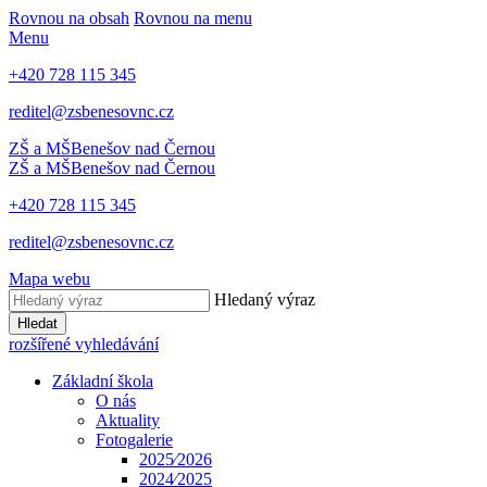
Rovnou na obsah
Rovnou na menu
Menu
+420 728 115 345
reditel@zsbenesovnc.cz
ZŠ a MŠ
Benešov nad Černou
ZŠ a MŠ
Benešov nad Černou
+420 728 115 345
reditel@zsbenesovnc.cz
Mapa webu
Hledaný výraz
Hledat
rozšířené vyhledávání
Základní škola
O nás
Aktuality
Fotogalerie
2025⁄2026
2024⁄2025