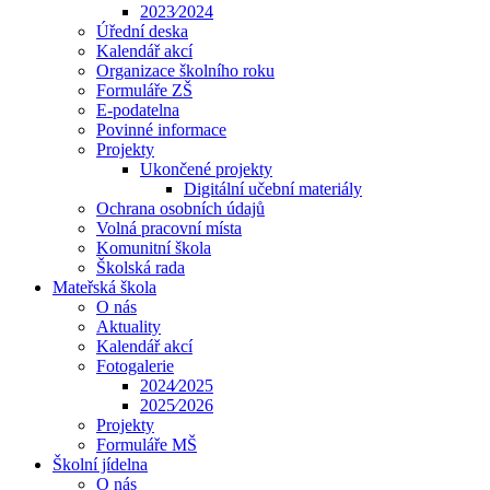
2023⁄2024
Úřední deska
Kalendář akcí
Organizace školního roku
Formuláře ZŠ
E-podatelna
Povinné informace
Projekty
Ukončené projekty
Digitální učební materiály
Ochrana osobních údajů
Volná pracovní místa
Komunitní škola
Školská rada
Mateřská škola
O nás
Aktuality
Kalendář akcí
Fotogalerie
2024⁄2025
2025⁄2026
Projekty
Formuláře MŠ
Školní jídelna
O nás