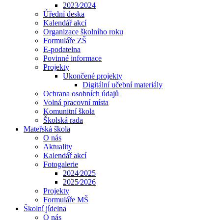
2023⁄2024
Úřední deska
Kalendář akcí
Organizace školního roku
Formuláře ZŠ
E-podatelna
Povinné informace
Projekty
Ukončené projekty
Digitální učební materiály
Ochrana osobních údajů
Volná pracovní místa
Komunitní škola
Školská rada
Mateřská škola
O nás
Aktuality
Kalendář akcí
Fotogalerie
2024⁄2025
2025⁄2026
Projekty
Formuláře MŠ
Školní jídelna
O nás