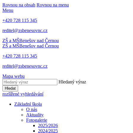
Rovnou na obsah
Rovnou na menu
Menu
+420 728 115 345
reditel@zsbenesovnc.cz
ZŠ a MŠ
Benešov nad Černou
ZŠ a MŠ
Benešov nad Černou
+420 728 115 345
reditel@zsbenesovnc.cz
Mapa webu
Hledaný výraz
Hledat
rozšířené vyhledávání
Základní škola
O nás
Aktuality
Fotogalerie
2025⁄2026
2024⁄2025