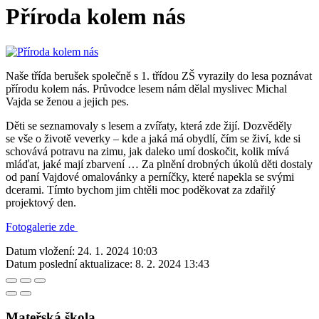
Příroda kolem nás
Naše třída berušek společně s 1. třídou ZŠ vyrazily do lesa poznávat
přírodu kolem nás. Průvodce lesem nám dělal myslivec Michal
Vajda se ženou a jejich pes.
Děti se seznamovaly s lesem a zvířaty, která zde žijí. Dozvěděly
se vše o životě veverky – kde a jaká má obydlí, čím se živí, kde si
schovává potravu na zimu, jak daleko umí doskočit, kolik mívá
mláďat, jaké mají zbarvení … Za plnění drobných úkolů děti dostaly
od paní Vajdové omalovánky a perníčky, které napekla se svými
dcerami. Tímto bychom jim chtěli moc poděkovat za zdařilý
projektový den.
Fotogalerie zde
Datum vložení:
24. 1. 2024 10:03
Datum poslední aktualizace:
8. 2. 2024 13:43
Mateřská škola