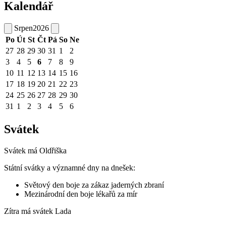
Kalendář
Srpen
2026
Po
Út
St
Čt
Pá
So
Ne
27
28
29
30
31
1
2
3
4
5
6
7
8
9
10
11
12
13
14
15
16
17
18
19
20
21
22
23
24
25
26
27
28
29
30
31
1
2
3
4
5
6
Svátek
Svátek má
Oldřiška
Státní svátky a významné dny na dnešek:
Světový den boje za zákaz jaderných zbraní
Mezinárodní den boje lékařů za mír
Zítra má svátek
Lada