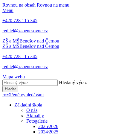
Rovnou na obsah
Rovnou na menu
Menu
+420 728 115 345
reditel@zsbenesovnc.cz
ZŠ a MŠ
Benešov nad Černou
ZŠ a MŠ
Benešov nad Černou
+420 728 115 345
reditel@zsbenesovnc.cz
Mapa webu
Hledaný výraz
Hledat
rozšířené vyhledávání
Základní škola
O nás
Aktuality
Fotogalerie
2025⁄2026
2024⁄2025