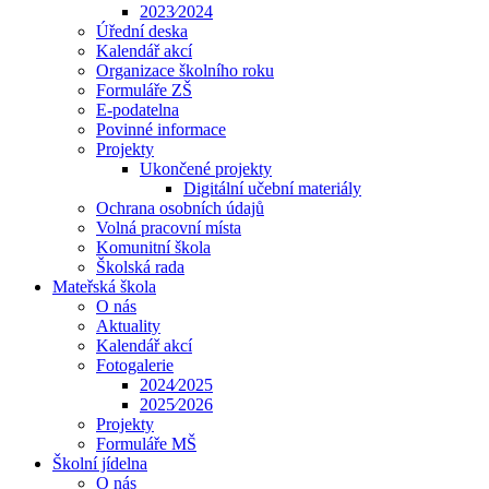
2023⁄2024
Úřední deska
Kalendář akcí
Organizace školního roku
Formuláře ZŠ
E-podatelna
Povinné informace
Projekty
Ukončené projekty
Digitální učební materiály
Ochrana osobních údajů
Volná pracovní místa
Komunitní škola
Školská rada
Mateřská škola
O nás
Aktuality
Kalendář akcí
Fotogalerie
2024⁄2025
2025⁄2026
Projekty
Formuláře MŠ
Školní jídelna
O nás