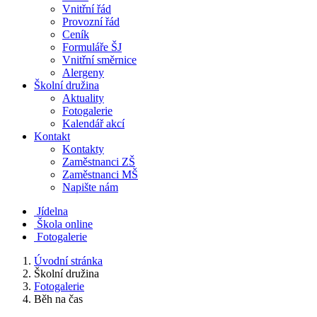
Vnitřní řád
Provozní řád
Ceník
Formuláře ŠJ
Vnitřní směrnice
Alergeny
Školní družina
Aktuality
Fotogalerie
Kalendář akcí
Kontakt
Kontakty
Zaměstnanci ZŠ
Zaměstnanci MŠ
Napište nám
Jídelna
Škola online
Fotogalerie
Úvodní stránka
Školní družina
Fotogalerie
Běh na čas