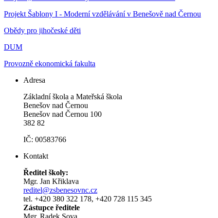
Projekt Šablony I - Moderní vzdělávání v Benešově nad Černou
Obědy pro jihočeské děti
DUM
Provozně ekonomická fakulta
Adresa
Základní škola a Mateřská škola
Benešov nad Černou
Benešov nad Černou 100
382 82
IČ: 00583766
Kontakt
Ředitel školy:
Mgr. Jan Křiklava
reditel@zsbenesovnc.cz
tel. +420 380 322 178, +420 728 115 345
Zástupce ředitele
Mgr. Radek Sova