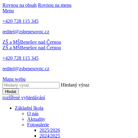
Rovnou na obsah
Rovnou na menu
Menu
+420 728 115 345
reditel@zsbenesovnc.cz
ZŠ a MŠ
Benešov nad Černou
ZŠ a MŠ
Benešov nad Černou
+420 728 115 345
reditel@zsbenesovnc.cz
Mapa webu
Hledaný výraz
Hledat
rozšířené vyhledávání
Základní škola
O nás
Aktuality
Fotogalerie
2025⁄2026
2024⁄2025