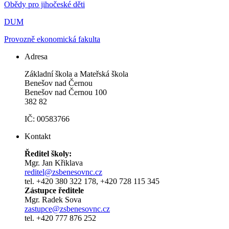
Obědy pro jihočeské děti
DUM
Provozně ekonomická fakulta
Adresa
Základní škola a Mateřská škola
Benešov nad Černou
Benešov nad Černou 100
382 82
IČ: 00583766
Kontakt
Ředitel školy:
Mgr. Jan Křiklava
reditel@zsbenesovnc.cz
tel. +420 380 322 178, +420 728 115 345
Zástupce ředitele
Mgr. Radek Sova
zastupce@zsbenesovnc.cz
tel. +420 777 876 252