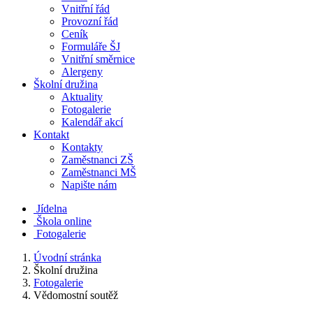
Vnitřní řád
Provozní řád
Ceník
Formuláře ŠJ
Vnitřní směrnice
Alergeny
Školní družina
Aktuality
Fotogalerie
Kalendář akcí
Kontakt
Kontakty
Zaměstnanci ZŠ
Zaměstnanci MŠ
Napište nám
Jídelna
Škola online
Fotogalerie
Úvodní stránka
Školní družina
Fotogalerie
Vědomostní soutěž