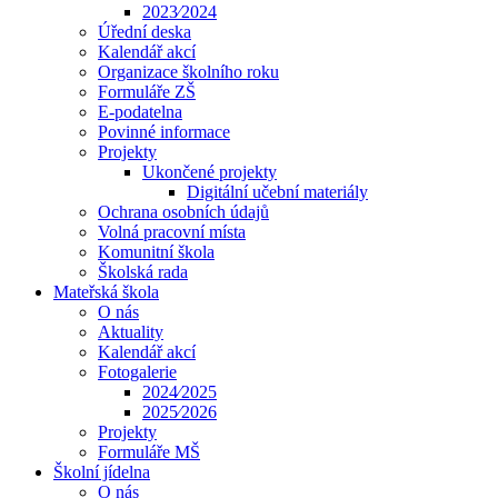
2023⁄2024
Úřední deska
Kalendář akcí
Organizace školního roku
Formuláře ZŠ
E-podatelna
Povinné informace
Projekty
Ukončené projekty
Digitální učební materiály
Ochrana osobních údajů
Volná pracovní místa
Komunitní škola
Školská rada
Mateřská škola
O nás
Aktuality
Kalendář akcí
Fotogalerie
2024⁄2025
2025⁄2026
Projekty
Formuláře MŠ
Školní jídelna
O nás