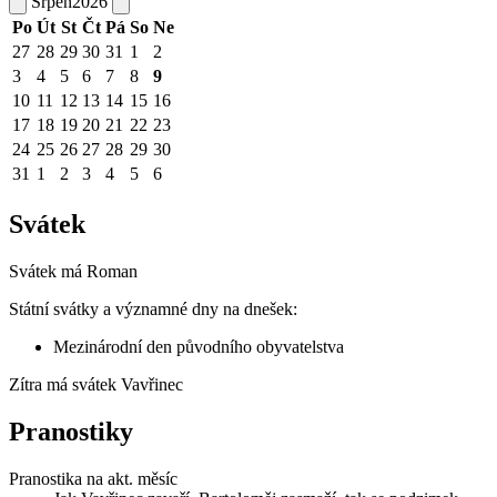
Srpen
2026
Po
Út
St
Čt
Pá
So
Ne
27
28
29
30
31
1
2
3
4
5
6
7
8
9
10
11
12
13
14
15
16
17
18
19
20
21
22
23
24
25
26
27
28
29
30
31
1
2
3
4
5
6
Svátek
Svátek má
Roman
Státní svátky a významné dny na dnešek:
Mezinárodní den původního obyvatelstva
Zítra má svátek
Vavřinec
Pranostiky
Pranostika na akt. měsíc