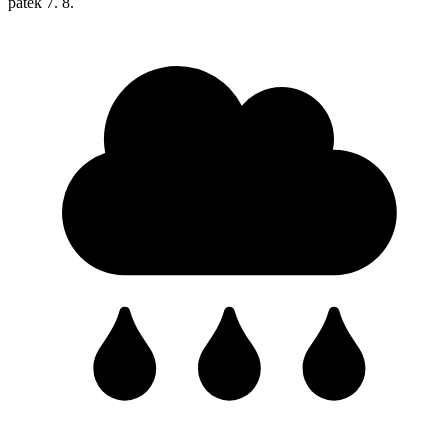
pátek
7. 8.