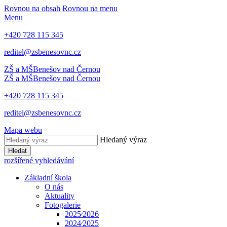
Rovnou na obsah
Rovnou na menu
Menu
+420 728 115 345
reditel@zsbenesovnc.cz
ZŠ a MŠ
Benešov nad Černou
ZŠ a MŠ
Benešov nad Černou
+420 728 115 345
reditel@zsbenesovnc.cz
Mapa webu
Hledaný výraz
Hledat
rozšířené vyhledávání
Základní škola
O nás
Aktuality
Fotogalerie
2025⁄2026
2024⁄2025