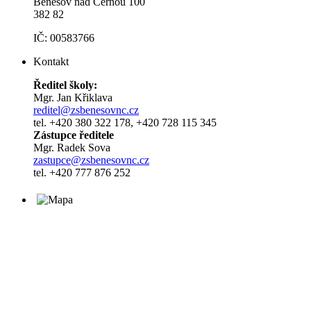
Benešov nad Černou 100
382 82
IČ: 00583766
Kontakt
Ředitel školy:
Mgr. Jan Křiklava
reditel@zsbenesovnc.cz
tel. +420 380 322 178, +420 728 115 345
Zástupce ředitele
Mgr. Radek Sova
zastupce@zsbenesovnc.cz
tel. +420 777 876 252