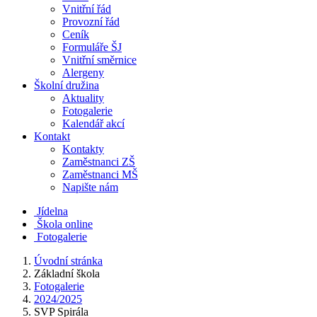
Vnitřní řád
Provozní řád
Ceník
Formuláře ŠJ
Vnitřní směrnice
Alergeny
Školní družina
Aktuality
Fotogalerie
Kalendář akcí
Kontakt
Kontakty
Zaměstnanci ZŠ
Zaměstnanci MŠ
Napište nám
Jídelna
Škola online
Fotogalerie
Úvodní stránka
Základní škola
Fotogalerie
2024/2025
SVP Spirála