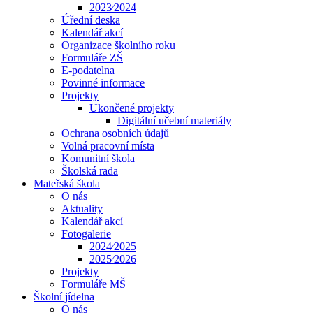
2023⁄2024
Úřední deska
Kalendář akcí
Organizace školního roku
Formuláře ZŠ
E-podatelna
Povinné informace
Projekty
Ukončené projekty
Digitální učební materiály
Ochrana osobních údajů
Volná pracovní místa
Komunitní škola
Školská rada
Mateřská škola
O nás
Aktuality
Kalendář akcí
Fotogalerie
2024⁄2025
2025⁄2026
Projekty
Formuláře MŠ
Školní jídelna
O nás