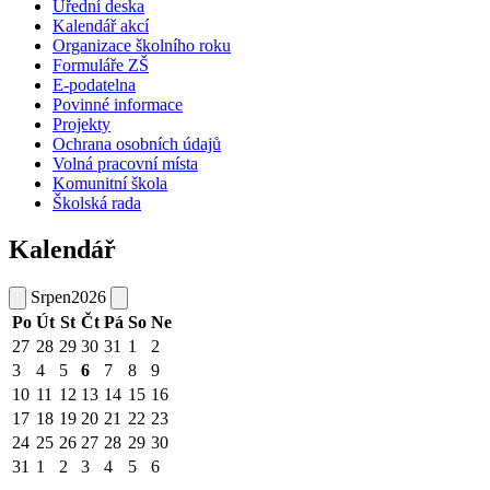
Úřední deska
Kalendář akcí
Organizace školního roku
Formuláře ZŠ
E-podatelna
Povinné informace
Projekty
Ochrana osobních údajů
Volná pracovní místa
Komunitní škola
Školská rada
Kalendář
Srpen
2026
Po
Út
St
Čt
Pá
So
Ne
27
28
29
30
31
1
2
3
4
5
6
7
8
9
10
11
12
13
14
15
16
17
18
19
20
21
22
23
24
25
26
27
28
29
30
31
1
2
3
4
5
6