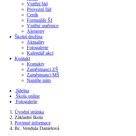
Vnitřní řád
Provozní řád
Ceník
Formuláře ŠJ
Vnitřní směrnice
Alergeny
Školní družina
Aktuality
Fotogalerie
Kalendář akcí
Kontakt
Kontakty
Zaměstnanci ZŠ
Zaměstnanci MŠ
Napište nám
Jídelna
Škola online
Fotogalerie
Úvodní stránka
Základní škola
Povinné informace
Bc. Vendula Danielová