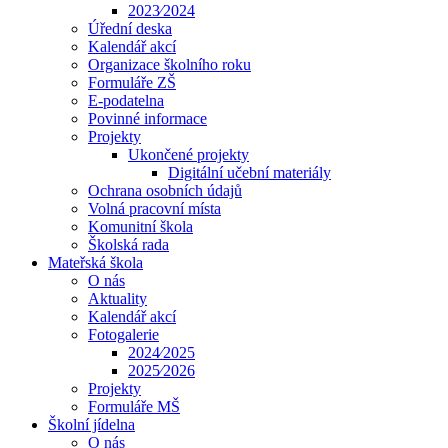
2023⁄2024
Úřední deska
Kalendář akcí
Organizace školního roku
Formuláře ZŠ
E-podatelna
Povinné informace
Projekty
Ukončené projekty
Digitální učební materiály
Ochrana osobních údajů
Volná pracovní místa
Komunitní škola
Školská rada
Mateřská škola
O nás
Aktuality
Kalendář akcí
Fotogalerie
2024⁄2025
2025⁄2026
Projekty
Formuláře MŠ
Školní jídelna
O nás