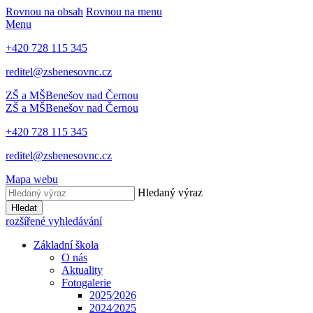
Rovnou na obsah
Rovnou na menu
Menu
+420 728 115 345
reditel@zsbenesovnc.cz
ZŠ a MŠ
Benešov nad Černou
ZŠ a MŠ
Benešov nad Černou
+420 728 115 345
reditel@zsbenesovnc.cz
Mapa webu
Hledaný výraz
Hledat
rozšířené vyhledávání
Základní škola
O nás
Aktuality
Fotogalerie
2025⁄2026
2024⁄2025