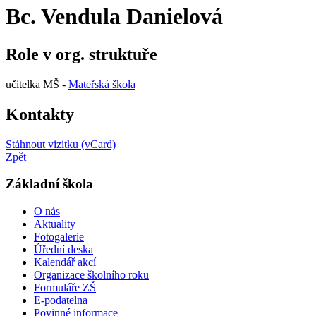
Bc. Vendula Danielová
Role v org. struktuře
učitelka MŠ -
Mateřská škola
Kontakty
Stáhnout vizitku (vCard)
Zpět
Základní škola
O nás
Aktuality
Fotogalerie
Úřední deska
Kalendář akcí
Organizace školního roku
Formuláře ZŠ
E-podatelna
Povinné informace