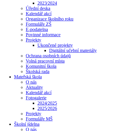
2023⁄2024
Úřední deska
Kalendář akcí
Organizace školního roku
Formuláře ZŠ
E-podatelna
Povinné informace
Projekty
Ukončené projekty
Digitální učební materiály
Ochrana osobních údajů
Volná pracovní místa
Komunitní škola
Školská rada
Mateřská škola
O nás
Aktuality
Kalendář akcí
Fotogalerie
2024⁄2025
2025⁄2026
Projekty
Formuláře MŠ
Školní jídelna
O nás