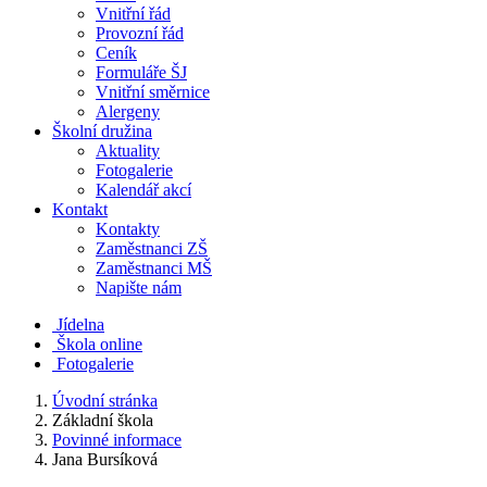
Vnitřní řád
Provozní řád
Ceník
Formuláře ŠJ
Vnitřní směrnice
Alergeny
Školní družina
Aktuality
Fotogalerie
Kalendář akcí
Kontakt
Kontakty
Zaměstnanci ZŠ
Zaměstnanci MŠ
Napište nám
Jídelna
Škola online
Fotogalerie
Úvodní stránka
Základní škola
Povinné informace
Jana Bursíková