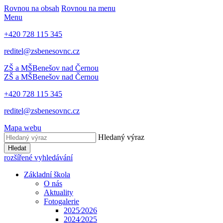
Rovnou na obsah
Rovnou na menu
Menu
+420 728 115 345
reditel@zsbenesovnc.cz
ZŠ a MŠ
Benešov nad Černou
ZŠ a MŠ
Benešov nad Černou
+420 728 115 345
reditel@zsbenesovnc.cz
Mapa webu
Hledaný výraz
Hledat
rozšířené vyhledávání
Základní škola
O nás
Aktuality
Fotogalerie
2025⁄2026
2024⁄2025