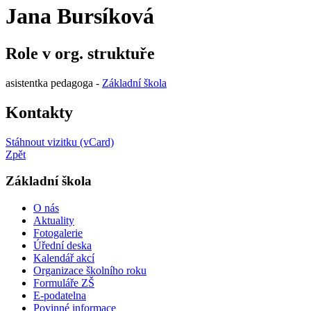
Jana Bursíková
Role v org. struktuře
asistentka pedagoga -
Základní škola
Kontakty
Stáhnout vizitku (vCard)
Zpět
Základní škola
O nás
Aktuality
Fotogalerie
Úřední deska
Kalendář akcí
Organizace školního roku
Formuláře ZŠ
E-podatelna
Povinné informace