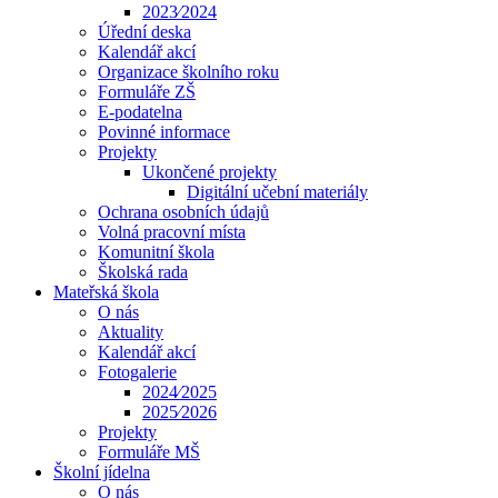
2023⁄2024
Úřední deska
Kalendář akcí
Organizace školního roku
Formuláře ZŠ
E-podatelna
Povinné informace
Projekty
Ukončené projekty
Digitální učební materiály
Ochrana osobních údajů
Volná pracovní místa
Komunitní škola
Školská rada
Mateřská škola
O nás
Aktuality
Kalendář akcí
Fotogalerie
2024⁄2025
2025⁄2026
Projekty
Formuláře MŠ
Školní jídelna
O nás