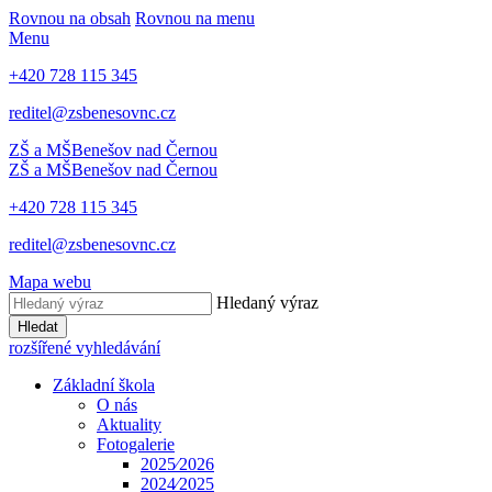
Rovnou na obsah
Rovnou na menu
Menu
+420 728 115 345
reditel@zsbenesovnc.cz
ZŠ a MŠ
Benešov nad Černou
ZŠ a MŠ
Benešov nad Černou
+420 728 115 345
reditel@zsbenesovnc.cz
Mapa webu
Hledaný výraz
Hledat
rozšířené vyhledávání
Základní škola
O nás
Aktuality
Fotogalerie
2025⁄2026
2024⁄2025