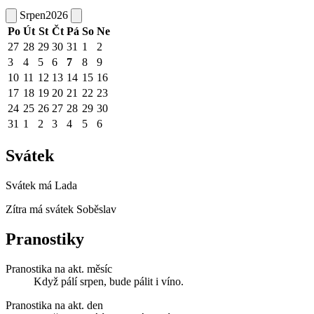
Srpen
2026
Po
Út
St
Čt
Pá
So
Ne
27
28
29
30
31
1
2
3
4
5
6
7
8
9
10
11
12
13
14
15
16
17
18
19
20
21
22
23
24
25
26
27
28
29
30
31
1
2
3
4
5
6
Svátek
Svátek má
Lada
Zítra má svátek
Soběslav
Pranostiky
Pranostika na akt. měsíc
Když pálí srpen, bude pálit i víno.
Pranostika na akt. den