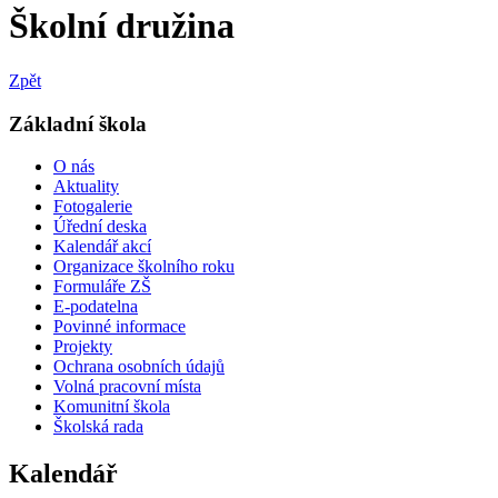
Školní družina
Zpět
Základní škola
O nás
Aktuality
Fotogalerie
Úřední deska
Kalendář akcí
Organizace školního roku
Formuláře ZŠ
E-podatelna
Povinné informace
Projekty
Ochrana osobních údajů
Volná pracovní místa
Komunitní škola
Školská rada
Kalendář