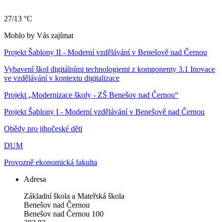
27/13 °C
Mohlo by Vás zajímat
Projekt Šablony II - Moderní vzdělávání v Benešově nad Černou
Vybavení škol digitálními technologiemi z komponenty 3.1 Inovace
ve vzdělávání v kontextu digitalizace
Projekt „Modernizace školy - ZŠ Benešov nad Černou“
Projekt Šablony I - Moderní vzdělávání v Benešově nad Černou
Obědy pro jihočeské děti
DUM
Provozně ekonomická fakulta
Adresa
Základní škola a Mateřská škola
Benešov nad Černou
Benešov nad Černou 100