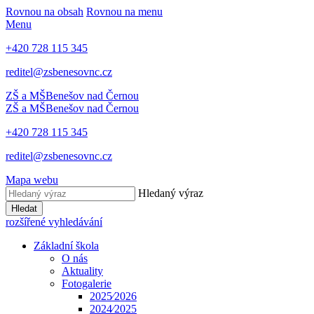
Rovnou na obsah
Rovnou na menu
Menu
+420 728 115 345
reditel@zsbenesovnc.cz
ZŠ a MŠ
Benešov nad Černou
ZŠ a MŠ
Benešov nad Černou
+420 728 115 345
reditel@zsbenesovnc.cz
Mapa webu
Hledaný výraz
Hledat
rozšířené vyhledávání
Základní škola
O nás
Aktuality
Fotogalerie
2025⁄2026
2024⁄2025