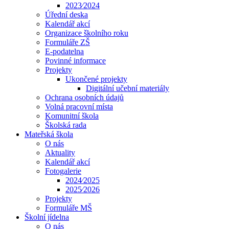
2023⁄2024
Úřední deska
Kalendář akcí
Organizace školního roku
Formuláře ZŠ
E-podatelna
Povinné informace
Projekty
Ukončené projekty
Digitální učební materiály
Ochrana osobních údajů
Volná pracovní místa
Komunitní škola
Školská rada
Mateřská škola
O nás
Aktuality
Kalendář akcí
Fotogalerie
2024⁄2025
2025⁄2026
Projekty
Formuláře MŠ
Školní jídelna
O nás