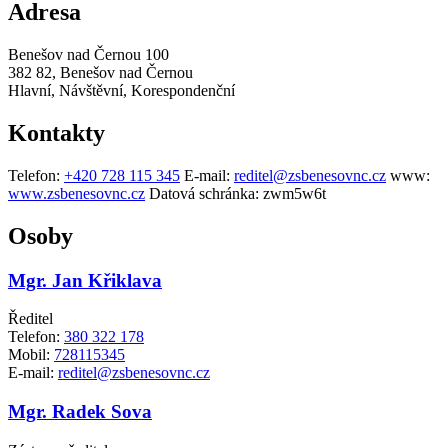
Adresa
Benešov nad Černou 100
382 82, Benešov nad Černou
Hlavní, Návštěvní, Korespondenční
Kontakty
Telefon:
+420 728 115 345
E-mail:
reditel@zsbenesovnc.cz
www:
www.zsbenesovnc.cz
Datová schránka:
zwm5w6t
Osoby
Mgr. Jan Křiklava
Ředitel
Telefon:
380 322 178
Mobil:
728115345
E-mail:
reditel@zsbenesovnc.cz
Mgr. Radek Sova